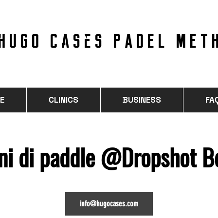
hugo cases PADEL MET
E
CLINICS
BUSINESS
FA
ni di paddle @Dropshot B
info@hugocases.com