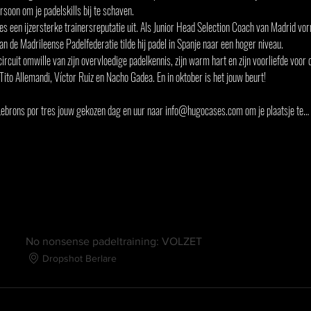
soon om je padelskills bij te schaven.
 een ijzersterke trainersreputatie uit. Als Junior Head Selection Coach van Madrid vor
an de Madrileense Padelfederatie tilde hij padel in Spanje naar een hoger niveau.
ircuit omwille van zijn overvloedige padelkennis, zijn warm hart en zijn voorliefde voor c
to Allemandi, Víctor Ruiz en Nacho Gadea. En in oktober is het jouw beurt!
 Lebrons por tres jouw gekozen dag en uur naar info@hugocases.com om je plaatsje te…
No nonsense padeltraining: VOLZET
Dropshot Berlare