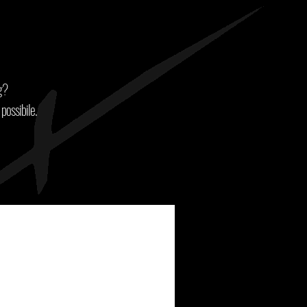
g?
possibile.