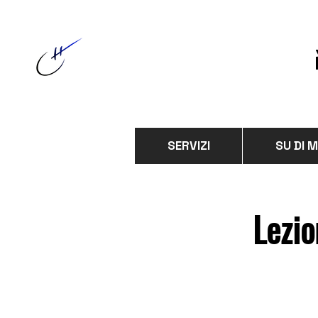
SERVIZI
SU DI M
Lezio