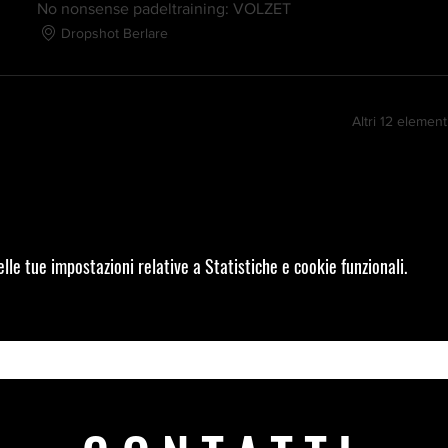
No nonsense padeltraining: VOLZET
Dropshot Berlare
Altri 12 elementi
le tue impostazioni relative a Statistiche e cookie funzionali.