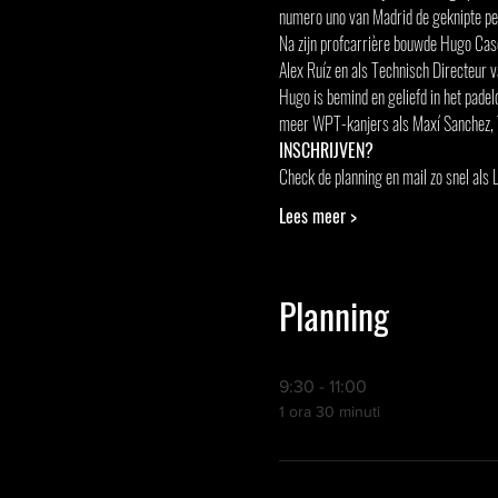
numero uno van Madrid de geknipte per
Na zijn profcarrière bouwde Hugo Cases
Alex Ruíz en als Technisch Directeur v
Hugo is bemind en geliefd in het padelc
meer WPT-kanjers als Maxí Sanchez, Ti
INSCHRIJVEN?
Check de planning en mail zo snel als
Lees meer >
Planning
9:30 - 11:00
1 ora 30 minuti