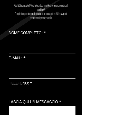
Vuoi più informazioni? Vuoi allenarti con me? Pronto per una sessione di
coaching?
Compila il seguente modulo o inviami un messaggio su WhatsApp e ti
ricontatterò il prima possibile.
NOME COMPLETO:
E-MAIL:
TELEFONO:
LASCIA QUI UN MESSAGGIO