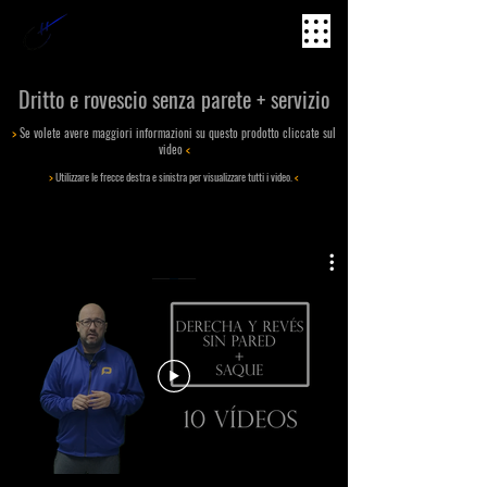
hugo cases PADEL METHOD
Dritto e rovescio senza parete + servizio
>
Se volete avere maggiori informazioni su questo prodotto cliccate sul
video
<
>
Utilizzare le frecce destra e sinistra per visualizzare tutti i video.
<