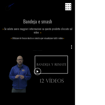
hugo cases PADEL METHOD
Bandeja e smash
>
Se volete avere maggiori informazioni su questo prodotto cliccate sul
video
<
>
Utilizzare le frecce destra e sinistra per visualizzare tutti i video
<