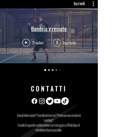
Iscriviti
Bandeja y remate
Trailer
Iscriviti
$
CONTATTI
Vuoi più informazioni? Vuoi allenarti con me? Pronto per una sessione di
coaching?
Compila il seguente modulo o inviami un messaggio su WhatsApp e ti
ricontatterò il prima possibile.